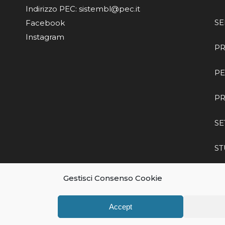
Indirizzo PEC: sistembl@pec.it
SE
Facebook
Instagram
PR
PE
P
SE
ST
SE
Gestisci Consenso Cookie
Accept