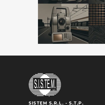
SISTEM S.R.L. - S.T.P.