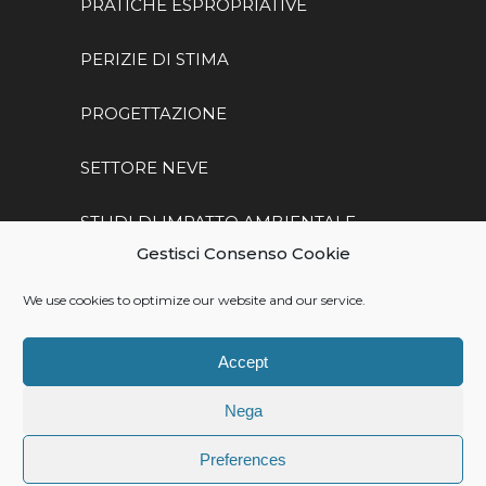
PRATICHE ESPROPRIATIVE
PERIZIE DI STIMA
PROGETTAZIONE
SETTORE NEVE
STUDI DI IMPATTO AMBIENTALE
Gestisci Consenso Cookie
SETTORE FERROVIARIO
We use cookies to optimize our website and our service.
Accept
© SISTEM S.R.L. – S.T.P. 2023 – P.I.
00975610254 | Made by
Larin
Nega
Preferences
Privacy
Cookie policy